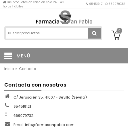
Tus productos en casa en sólo 24 - 48
954519121
669079732
horas hábiles
0
MENÚ
»
Inicio
Contacto
Contacta con nosotros
C/ Jerusalén 35, 41007 - Sevilla (Sevilla)
954519121
669079732
Email:
info@farmasanpablo.com