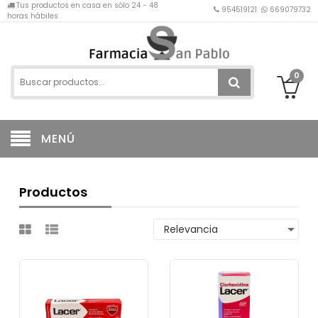
Tus productos en casa en sólo 24 - 48
954519121
669079732
horas hábiles
0
MENÚ
Productos