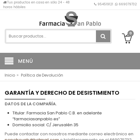
Tus productos en casa en sólo 24 - 48
954519121
669079732
horas hábiles
0
MENÚ
»
Inicio
Política de Devolución
GARANTÍA Y DERECHO DE DESISTIMIENTO
DATOS DE LA COMPAÑÍA.
Titular: Farmacia San Pablo C.B. en adelante
“farmaciasanpablo.es”
Domicilio social: C/ Jerusalén 35
Puede contactar con nosotros mediante correo electrónico en
pepetroyab@hotmail.com
o telefónicamente en el 669079732,