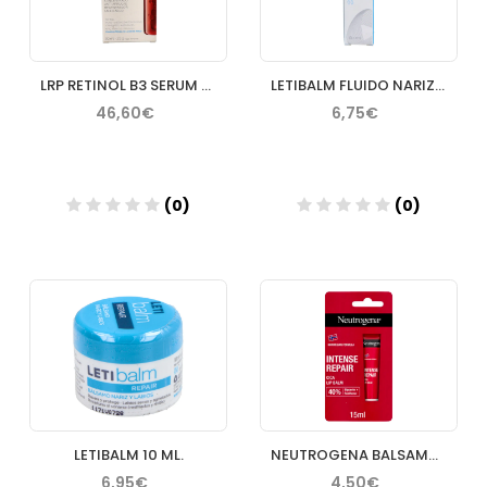
LRP RETINOL B3 SERUM 30 ML
LETIBALM FLUIDO NARIZ Y LABIOS 10 ML
46,60€
6,75€
(0)
(0)
Añadir
Añadir
LETIBALM 10 ML.
NEUTROGENA BALSAMO LABIOS Y NARIZ TARRO 15 ML
6,95€
4,50€