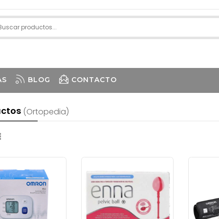
AS
BLOG
CONTACTO
uctos
(ortopedia)