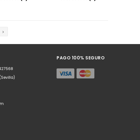
Añadir
Añadir
PAGO 100% SEGURO
0427568
(Sevilla)
om