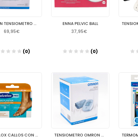
OMRON TENSIOMETRO MUÑECA RS2
ENNA PELVIC BALL
69,95€
37,95€
(0)
(0)
Añadir
Añadir
SALVELOX CALLOS CON ACIDO SALICILICO 57 MM X 19 10 UNI
TENSIOMETRO OMRON M2 BASIC