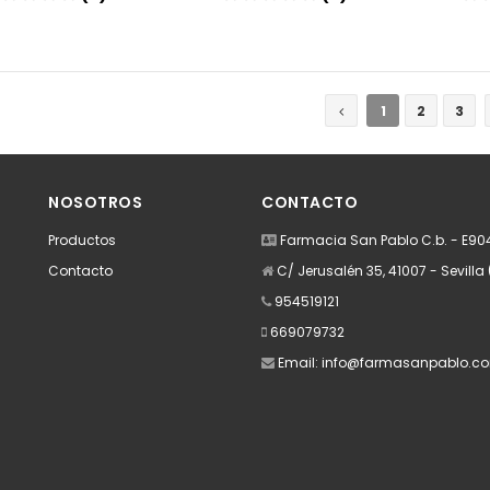
Añadir
Añadir
1
2
3
NOSOTROS
CONTACTO
Productos
Farmacia San Pablo C.b. - E9
Contacto
C/ Jerusalén 35, 41007 - Sevilla 
954519121
669079732
Email:
info@farmasanpablo.c