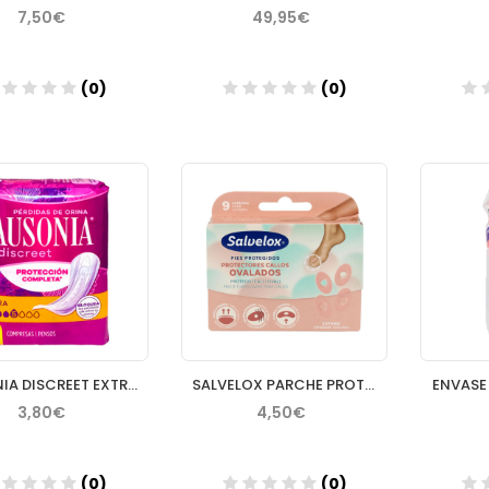
7,50€
49,95€
(0)
(0)
Añadir
Añadir
AUSONIA DISCREET EXTRA 12 UD
SALVELOX PARCHE PROTECTOR CALLOS OVALADO 9 U
ENVASE 
3,80€
4,50€
(0)
(0)