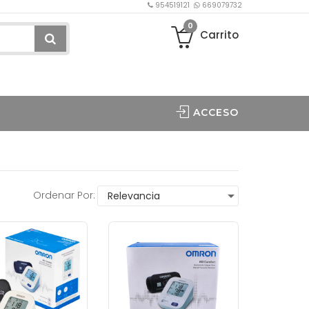
954519121
669079732
0
Carrito
ACCESO
Ordenar Por: