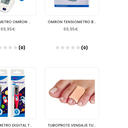
TENSIOMETRO OMRON M3
OMRON TENSIOMETRO BRAZO M3 COMFORT AFIB
69,95€
69,95€
(0)
(0)
Añadir
Añadir
TERMOMETRO DIGITAL THERMOVAL RAPID MEDICION RAPIDA KIDS COLO
TUBOPROTE VENDAJE TUBULAR DEDOS 18 MM DIAMETRO 1