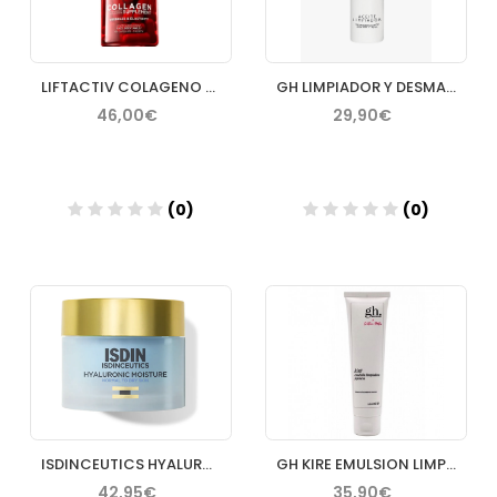
LIFTACTIV COLAGENO SUPPLEMENT 60 CAPSULAS
GH LIMPIADOR Y DESMAQUILLANTE NATURAL ACEITE 150 ML
46,00€
29,90€
(0)
(0)
Añadir
Añadir
ISDINCEUTICS HYALURONIC MOISTURE NORMAL TO DRY SKIN 1 TARRO
GH KIRE EMULSION LIMPIADORA 100 ML
42,95€
35,90€