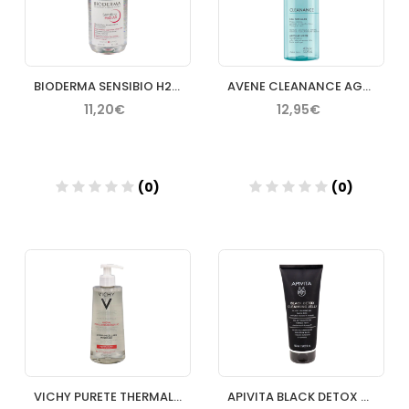
BIODERMA SENSIBIO H2O AR 250 ML
AVENE CLEANANCE AGUA LIMPIADORA 400 ML
11,20€
12,95€
(0)
(0)
Añadir
Añadir
VICHY PURETE THERMALE AGUA MICELAR PIEL SENSIBLE 400 ML
APIVITA BLACK DETOX CLEANSING JELLY CARBON Y PROPOLIS 150 ML