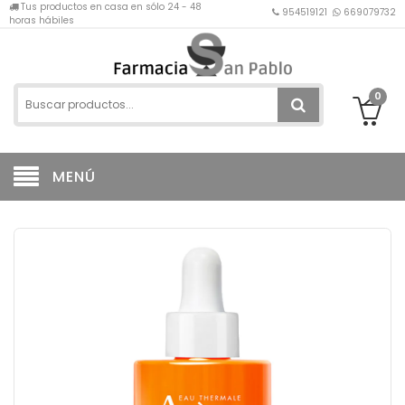
Tus productos en casa en sólo 24 - 48
954519121
669079732
horas hábiles
0
MENÚ