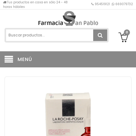
Tus productos en casa en sólo 24 - 48
954519121
669079732
horas hábiles
0
MENÚ