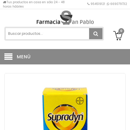
Tus productos en casa en sólo 24 - 48
954519121
669079732
horas hábiles
0
MENÚ