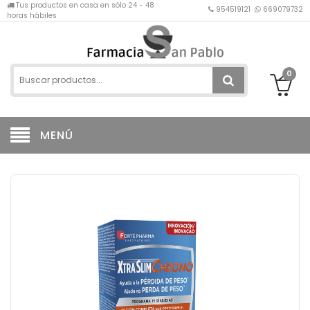
Tus productos en casa en sólo 24 - 48
954519121
669079732
horas hábiles
0
MENÚ