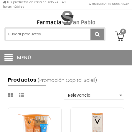
Tus productos en casa en sólo 24 - 48
954519121
669079732
horas hábiles
0
MENÚ
Productos
(promoción Capital Soleil)