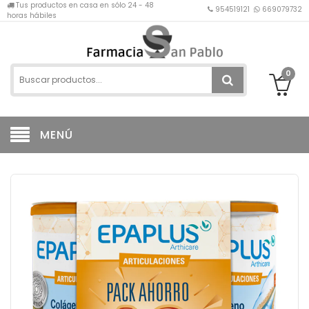
Tus productos en casa en sólo 24 - 48
954519121
669079732
horas hábiles
0
MENÚ