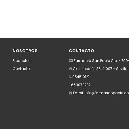
NOSOTROS
CONTACTO
Productos
Farmacia San Pablo C.b. - E9
Contacto
C/ Jerusalén 35, 41007 - Sevilla 
954519121
669079732
Email:
info@farmasanpablo.c