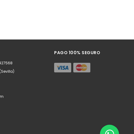
PAGO 100% SEGURO
0427568
(Sevilla)
om