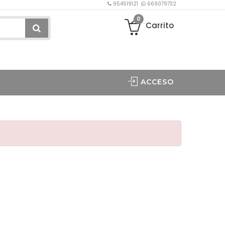
954519121
669079732
0
Carrito
ACCESO