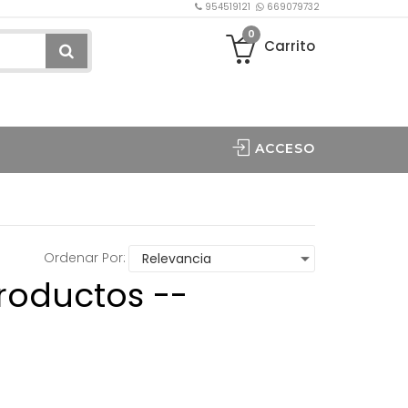
954519121
669079732
0
Carrito
ACCESO
Ordenar Por:
roductos --