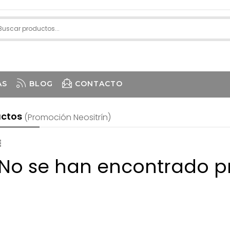
AS
BLOG
CONTACTO
uctos
(promoción Neositrín)
 No se han encontrado p