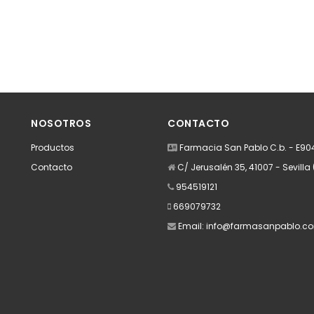
NOSOTROS
CONTACTO
Productos
Farmacia San Pablo C.b. - E9
Contacto
C/ Jerusalén 35, 41007 - Sevilla 
954519121
669079732
Email:
info@farmasanpablo.c