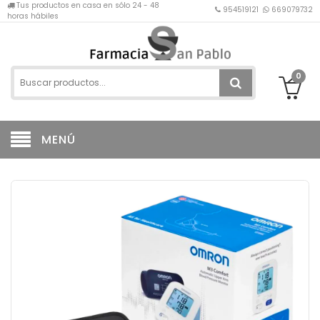
Tus productos en casa en sólo 24 - 48
954519121
669079732
horas hábiles
0
MENÚ