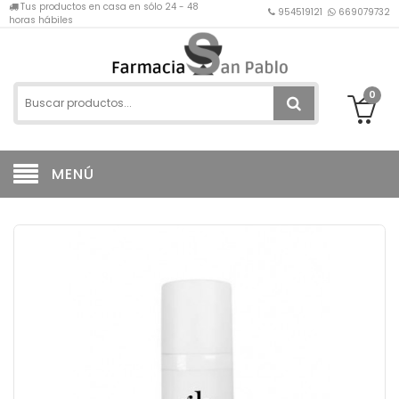
Tus productos en casa en sólo 24 - 48
954519121
669079732
horas hábiles
0
MENÚ