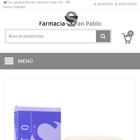
Tus productos en casa en sólo 24 - 48
954519121
669079732
horas hábiles
0
MENÚ