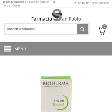
Tus productos en casa en sólo 24 - 48
954519121
669079732
horas hábiles
0
MENÚ