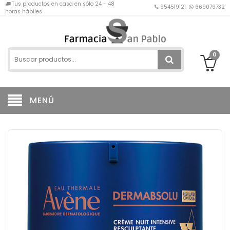
Tus productos en casa en sólo 24 - 48
954519121
669079732
horas hábiles
0
MENÚ