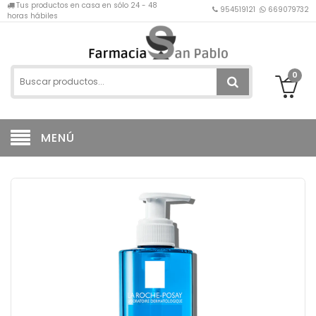
Tus productos en casa en sólo 24 - 48
954519121
669079732
horas hábiles
0
MENÚ