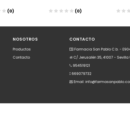
(0)
(0)
dir
Añadir
A
NOSOTROS
CONTACTO
Productos
Farmacia San Pablo C.b. - E9
Contacto
C/ Jerusalén 35, 41007 - Sevilla 
954519121
669079732
Email:
info@farmasanpablo.c
Apúntate a nuestra Newsletter