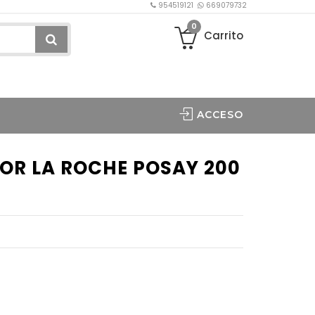
954519121
669079732
0
Carrito
ACCESO
DOR LA ROCHE POSAY 200