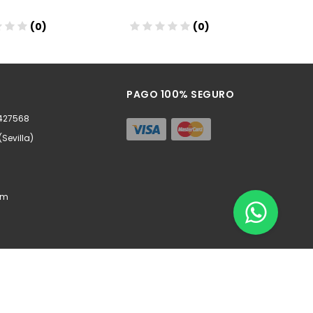
(0)
(0)
ñadir
Añadir
PAGO 100% SEGURO
0427568
(Sevilla)
om