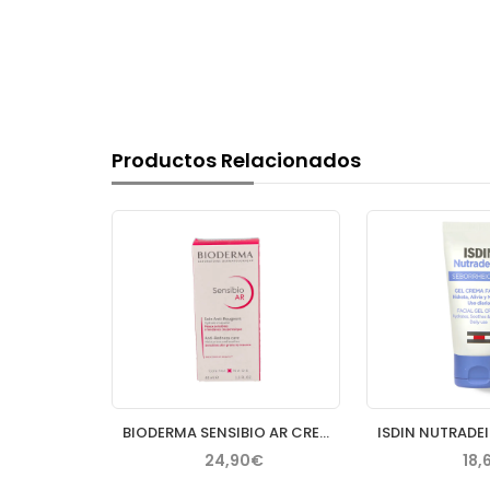
Productos Relacionados
SEBAMED GEL HIDRATANTE OIL FREE CLEAR FACE 50 ML
BIODERMA SENSIBIO AR CREMA 40 ML
€
24,90€
18,