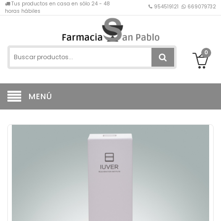
Tus productos en casa en sólo 24 - 48
954519121
669079732
horas hábiles
0
MENÚ