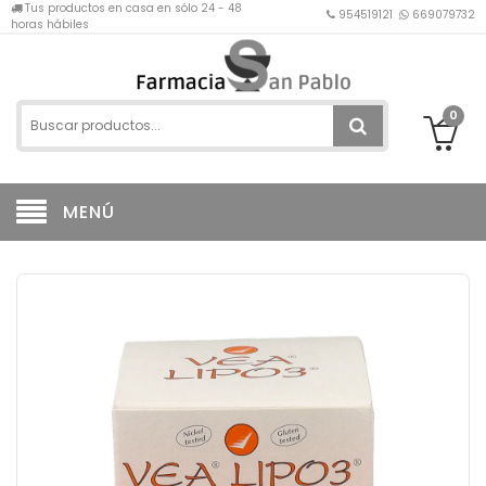
Tus productos en casa en sólo 24 - 48
954519121
669079732
horas hábiles
0
MENÚ