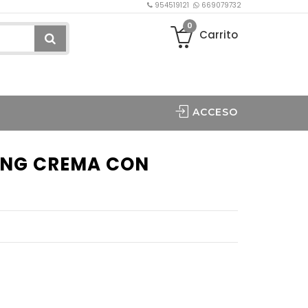
954519121
669079732
0
Carrito
ACCESO
ING CREMA CON