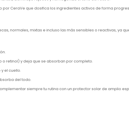
o por CeraVe que dosifica los ingredientes activos de forma progres
secas, normales, mixtas e incluso las más
sensibles o reactivas
, ya q
ón.
o o retinol) y deja que se absorban por completo.
y el cuello
.
bsorba del todo.
complementar siempre tu rutina con un protector solar de amplio esp