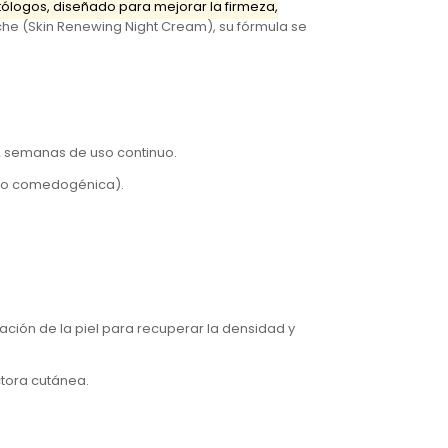
atólogos, diseñado para
mejorar la firmeza,
he (
Skin Renewing Night Cream
), su fórmula se
 2 semanas de uso continuo.
 (no comedogénica).
ación de la piel para recuperar la densidad y
ctora cutánea.