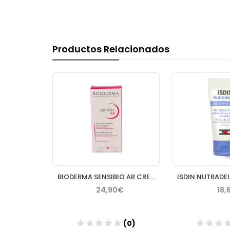
Productos Relacionados
SEBAMED GEL HIDRATANTE OIL FREE CLEAR FACE 50 ML
BIODERMA SENSIBIO AR CREMA 40 ML
€
24,90€
18,
(0)
(0)