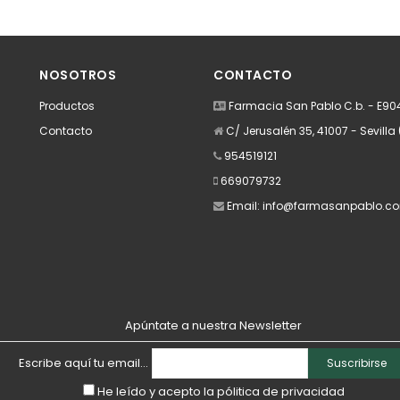
dir
Añadir
A
NOSOTROS
CONTACTO
Productos
Farmacia San Pablo C.b. - E9
Contacto
C/ Jerusalén 35, 41007 - Sevilla 
954519121
669079732
Email:
info@farmasanpablo.c
Apúntate a nuestra Newsletter
Escribe aquí tu email...
Suscribirse
He leído y acepto la
pólitica de privacidad