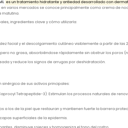
ML
es un tratamiento hidratante y antiedad desarrollado con derm
e en varios mercados se conoce principalmente como crema de noc
a matutina.
ales, ingredientes clave y cómo utilizarla:
cidez facial y el descolgamiento cutáneo visiblemente a partir de las
ica pero no grasa, absorbiéndose rápidamente sin obstruir los poros
nsada y reduce los signos de arrugas por deshidratación.
sinérgica de sus activos principales:
Caprooyl Tetrapeptide-3
): Estimulan los procesos naturales de renov
icos a los de la piel que restauran y mantienen fuerte la barrera prote
 capas superficiales de la epidermis.
antes, disminuye rojeces y homogeniza el tono del rostro.