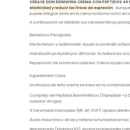
CERAVE SKIN RENEWING CREMA CON PEPTIDOS 48 
elasticidad y reducir las líneas de expresión
. Aunqu
puede integrar tanto en la rutina nocturna como en l
A continuación se detallan sus características princip
Beneficios Principales
Efecto tensor y reafirmante
: Ayuda a combatir la fla
Hidratación profunda por 48 horas
: Su textura es r
Reparación de la barrera cutánea
: Calma la piel ca
Ingredientes Clave
La eficacia de esta crema se basa en la combinación 
Complejo de Péptidos Biomiméticos
(
Tripeptide-1
y
suavizar arrugas.
3 Ceramidas Esenciales (NP, AP, EOP)
: Lípidos idént
Ácido Hialurónico
: Atrae y retiene la humedad en las
Niacinamida (Vitamina B3)
: Aporta propiedades calm