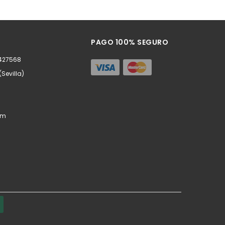
ñadir
Añadir
PAGO 100% SEGURO
0427568
(Sevilla)
om