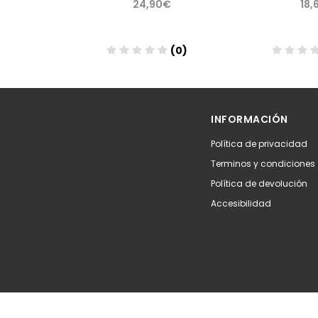
€
24,90€
18,
(0)
(0)
Añadir
Aña
INFORMACIÓN
Política de privacidad
Terminos y condiciones
Política de devolución
Accesibilidad