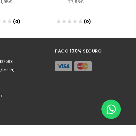
31,95€
27,95€
(0)
(0)
ñadir
Añadir
PAGO 100% SEGURO
0427568
(Sevilla)
om