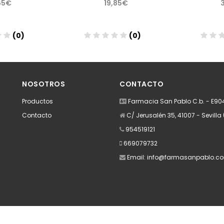
65€
19,85€
(0)
(0)
dir
Añadir
A
NOSOTROS
CONTACTO
Productos
Farmacia San Pablo C.b. - E9
Contacto
C/ Jerusalén 35, 41007 - Sevilla 
954519121
669079732
Email:
info@farmasanpablo.c