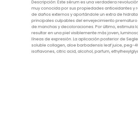
Descripción: Este sérum es una verdadera revolución
muy conocida por sus propiedades antioxidantes y re
de daños externos y aportándole un extra de hidrataci
principales culpables del envejecimiento prematuro d
de manchas y decoloraciones. Por último, estimula la
resultar en una piel visiblemente más joven, luminosa 
líneas de expresión. La aplicación posterior de Segl
soluble collagen, aloe barbadensis leaf juice, peg-40
isoflavones, citric acid, alcohol, parfum, ethylhexyl