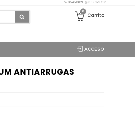
954519121
669079732
0
Carrito
ACCESO
RUM ANTIARRUGAS
L