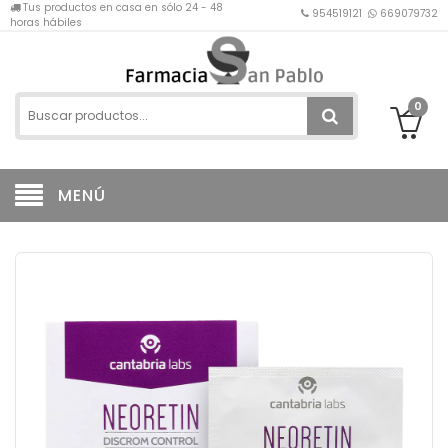
Tus productos en casa en sólo 24 - 48
954519121
669079732
horas hábiles
0
MENÚ