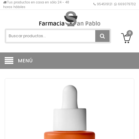
Tus productos en casa en sólo 24 - 48
954519121
669079732
horas hábiles
0
MENÚ