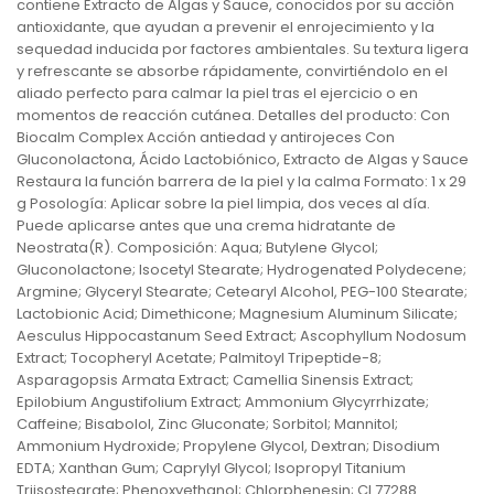
contiene Extracto de Algas y Sauce, conocidos por su acción
antioxidante, que ayudan a prevenir el enrojecimiento y la
sequedad inducida por factores ambientales. Su textura ligera
y refrescante se absorbe rápidamente, convirtiéndolo en el
aliado perfecto para calmar la piel tras el ejercicio o en
momentos de reacción cutánea. Detalles del producto: Con
Biocalm Complex Acción antiedad y antirojeces Con
Gluconolactona, Ácido Lactobiónico, Extracto de Algas y Sauce
Restaura la función barrera de la piel y la calma Formato: 1 x 29
g Posología: Aplicar sobre la piel limpia, dos veces al día.
Puede aplicarse antes que una crema hidratante de
Neostrata(R). Composición: Aqua; Butylene Glycol;
Gluconolactone; Isocetyl Stearate; Hydrogenated Polydecene;
Argmine; Glyceryl Stearate; Cetearyl Alcohol, PEG-100 Stearate;
Lactobionic Acid; Dimethicone; Magnesium Aluminum Silicate;
Aesculus Hippocastanum Seed Extract; Ascophyllum Nodosum
Extract; Tocopheryl Acetate; Palmitoyl Tripeptide-8;
Asparagopsis Armata Extract; Camellia Sinensis Extract;
Epilobium Angustifolium Extract; Ammonium Glycyrrhizate;
Caffeine; Bisabolol, Zinc Gluconate; Sorbitol; Mannitol;
Ammonium Hydroxide; Propylene Glycol, Dextran; Disodium
EDTA; Xanthan Gum; Caprylyl Glycol; Isopropyl Titanium
Triisostearate; Phenoxyethanol; Chlorphenesin; CI 77288