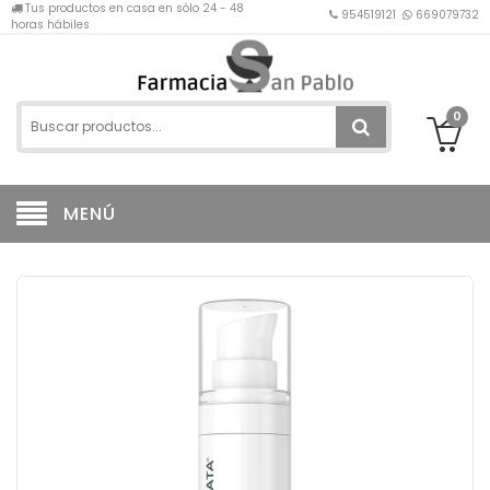
Tus productos en casa en sólo 24 - 48
954519121
669079732
horas hábiles
0
MENÚ