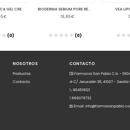
ISDIN NUTRADEICA GEL CREMA FACIAL PIEL SEBORREICA 50 ML
BIODERMA SEBIUM PORE REFINER 30 ML
VEA LIP
65€
19,85€
(0)
(0)
dir
Añadir
A
NOSOTROS
CONTACTO
Productos
Farmacia San Pablo C.b. - E9
Contacto
C/ Jerusalén 35, 41007 - Sevilla 
954519121
669079732
Email:
info@farmasanpablo.c