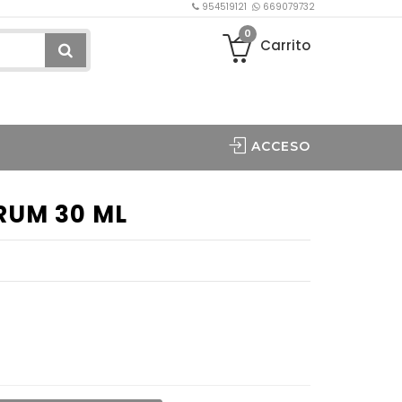
954519121
669079732
0
Carrito
ACCESO
ERUM 30 ML