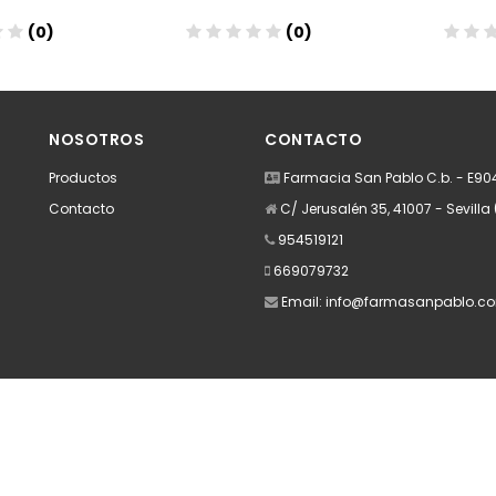
(0)
(0)
dir
Añadir
A
NOSOTROS
CONTACTO
Productos
Farmacia San Pablo C.b. - E9
Contacto
C/ Jerusalén 35, 41007 - Sevilla 
954519121
669079732
Email:
info@farmasanpablo.c
Apúntate a nuestra Newsletter