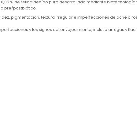
0,05 % de retinaldehído puro desarrollado mediante biotecnología
jo pre/postbiótico.
cidez, pigmentación, textura irregular e imperfecciones de acné o r
rfecciones y los signos del envejecimiento, incluso arrugas y fla