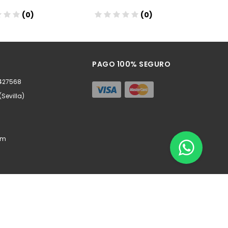
(0)
(0)
ñadir
Añadir
PAGO 100% SEGURO
0427568
(Sevilla)
om