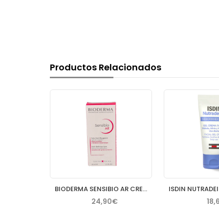
Productos Relacionados
SEBAMED GEL HIDRATANTE OIL FREE CLEAR FACE 50 ML
BIODERMA SENSIBIO AR CREMA 40 ML
€
24,90€
18,