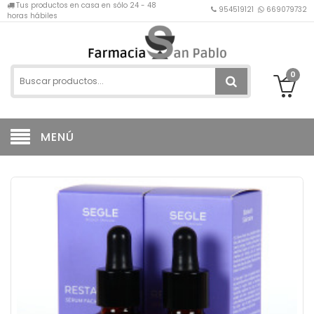
Tus productos en casa en sólo 24 - 48
954519121
669079732
horas hábiles
0
MENÚ