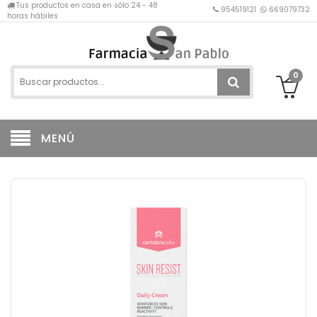
Tus productos en casa en sólo 24 - 48
954519121
669079732
horas hábiles
0
MENÚ